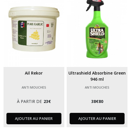
(1)
Digestion
(2)
Performance
(1)
Respiration
Ail Rekor
Ultrashield Absorbine Green
(2)
946 ml
ANTI MOUCHES
ANTI MOUCHES
Sabots
(11)
À PARTIR DE
23
€
38
€
80
Soins
AJOUTER AU PANIER
AJOUTER AU PANIER
(4)