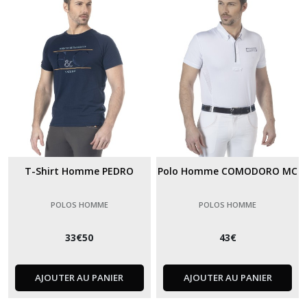
enfant
(2)
Polos
homme
(3)
Afficher
les
résultats
T-Shirt Homme PEDRO
Polo Homme COMODORO MC
POLOS HOMME
POLOS HOMME
33
€
50
43
€
AJOUTER AU PANIER
AJOUTER AU PANIER