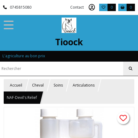
0745815080
Contact
0
0
Tioock
L'agriculture au bon prix
Accueil
Cheval
Soins
Articulations
NAF-Devil's Relief