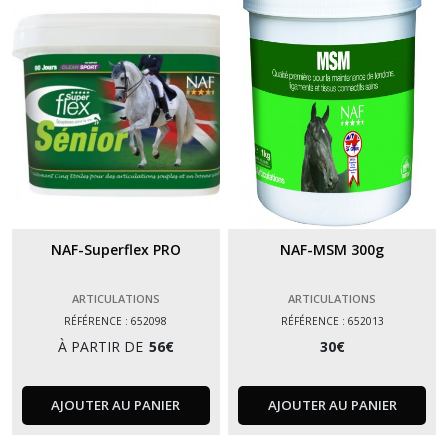
(1)
Digestion
(2)
Performance
(1)
Respiration
NAF-Superflex PRO
NAF-MSM 300g
(2)
ARTICULATIONS
ARTICULATIONS
Sabots
RÉFÉRENCE : 652098
RÉFÉRENCE : 652013
(11)
À PARTIR DE
56
€
30
€
Soins
AJOUTER AU PANIER
AJOUTER AU PANIER
(4)