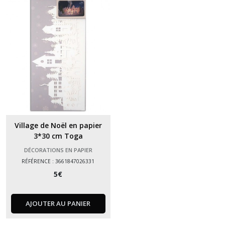
à
décorer
(3)
Afficher
les
résultats
Village de Noël en papier
3*30 cm Toga
DÉCORATIONS EN PAPIER
RÉFÉRENCE : 3661847026331
5
€
AJOUTER AU PANIER