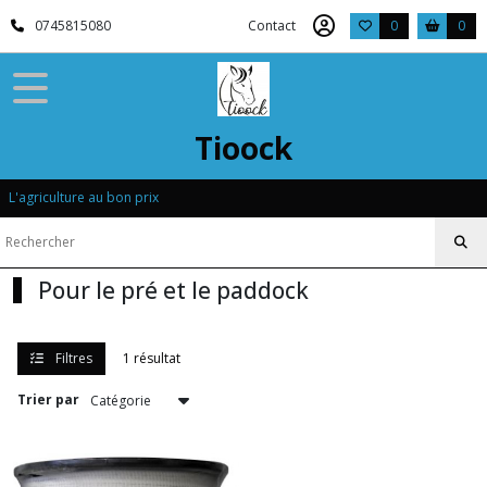
Fermer
0745815080
Contact
0
0
FILTRES
Tous
Tioock
les
produits
L'agriculture au bon prix
Cheval
Pour
le
pré
Pour le pré et le paddock
et
le
paddock
Filtres
1 résultat
Clôtures
Trier par
(1)