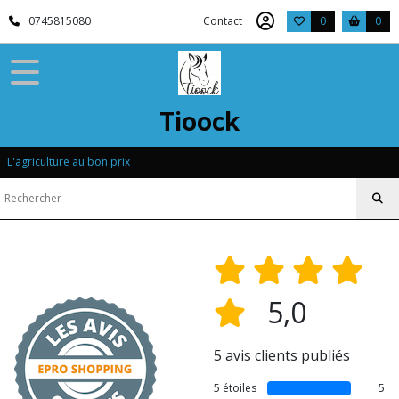
0745815080
Contact
0
0
Tioock
L'agriculture au bon prix
5,0
5 avis clients publiés
5 étoiles
5