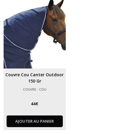
reins
(4)
Couvre
-
épaules
(1)
Couvre
-
cou
Couvre Cou Canter Outdoor
(1)
150 Gr
COUVRE - COU
Bonnets
(5)
44
€
Tapis
AJOUTER AU PANIER
de
selle