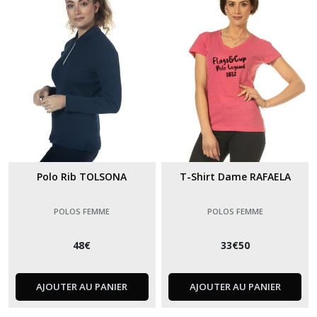
enfant
(2)
Polos
homme
(3)
Afficher
les
résultats
Polo Rib TOLSONA
T-Shirt Dame RAFAELA
POLOS FEMME
POLOS FEMME
48
€
33
€
50
AJOUTER AU PANIER
AJOUTER AU PANIER