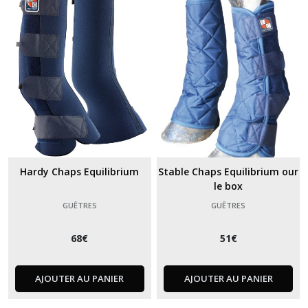
boulets
(2)
Cloches
(2)
Protections
de
transport
(2)
Hardy Chaps Equilibrium
Stable Chaps Equilibrium our
le box
Afficher
GUÊTRES
GUÊTRES
les
résultats
68
€
51
€
AJOUTER AU PANIER
AJOUTER AU PANIER