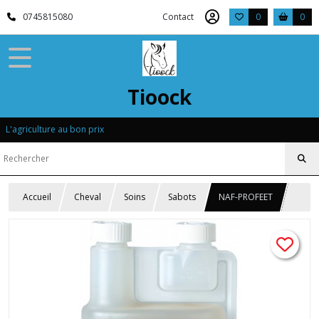
0745815080
Contact
0
0
Tioock
L'agriculture au bon prix
Accueil
Cheval
Soins
Sabots
NAF-PROFEET