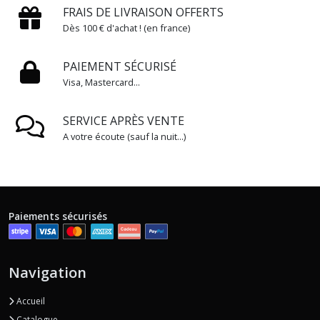
FRAIS DE LIVRAISON OFFERTS
(1)
Dès 100 € d'achat ! (en france)
Digestion
PAIEMENT SÉCURISÉ
(2)
Visa, Mastercard...
Performance
SERVICE APRÈS VENTE
(1)
A votre écoute (sauf la nuit...)
Respiration
(2)
Paiements sécurisés
Sabots
(11)
Navigation
Soins
(4)
Accueil
Catalogue