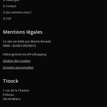
Vitalité
Contact
(1)
Qui sommes nous ?
CGV
Afficher
Mentions légales
les
résultats
Ce site est édité par Marine Renault.
SIREN : 82385109200010
Hébergement via eProShopping
Gestion des cookies
Données personnelles
Tioock
1 rue de la Chaume
Prélouis
58140
Mhère