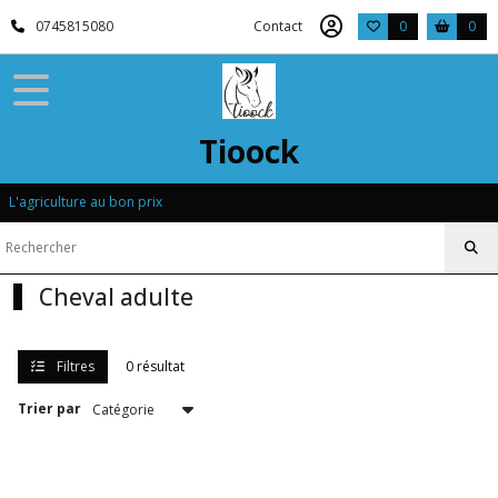
Fermer
0745815080
Contact
0
0
FILTRES
Tous
Tioock
les
produits
L'agriculture au bon prix
Afficher
les
Cheval adulte
résultats
Filtres
0 résultat
Trier par