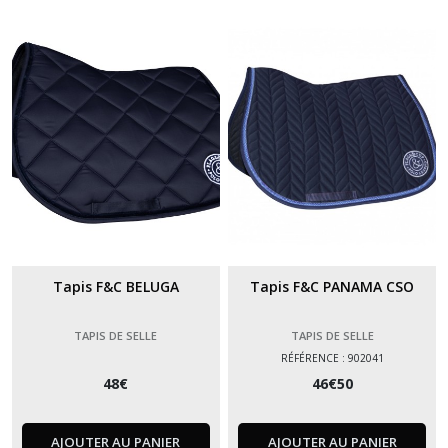
(5)
Afficher
les
résultats
Tapis F&C BELUGA
Tapis F&C PANAMA CSO
TAPIS DE SELLE
TAPIS DE SELLE
RÉFÉRENCE : 902041
48
€
46
€
50
AJOUTER AU PANIER
AJOUTER AU PANIER