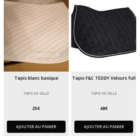
reins
(4)
Couvre
-
épaules
(1)
Couvre
-
cou
Tapis blanc basique
Tapis F&C TEDDY Velours full
(1)
TAPIS DE SELLE
TAPIS DE SELLE
Bonnets
(5)
25
€
48
€
Tapis
AJOUTER AU PANIER
AJOUTER AU PANIER
de
selle