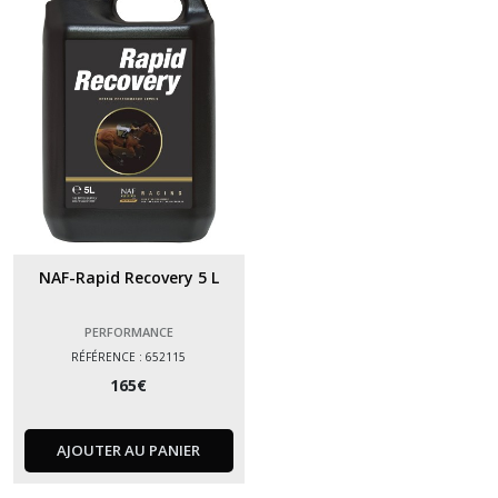
(1)
Digestion
(2)
Performance
(1)
Respiration
NAF-Rapid Recovery 5 L
(2)
PERFORMANCE
Sabots
RÉFÉRENCE : 652115
(11)
165
€
Soins
AJOUTER AU PANIER
(4)