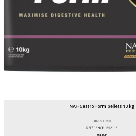
Vitalité
(1)
Afficher
les
résultats
NAF-Gastro Form pellets 10 kg
DIGESTION
RÉFÉRENCE : 652113
350
€