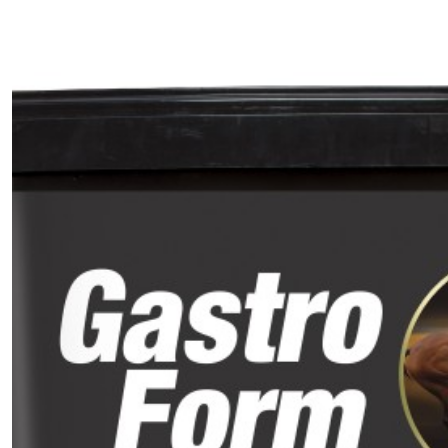
(1)
Digestion
(2)
Performance
(1)
Respiration
(2)
Sabots
(11)
Soins
(4)