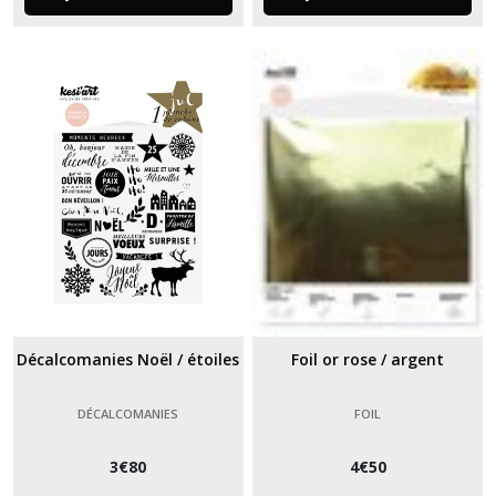
Décalcomanies Noël / étoiles
Foil or rose / argent
DÉCALCOMANIES
FOIL
3
€
80
4
€
50