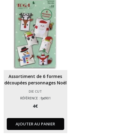
Outils
de
découpe
(1)
Perforatrices
(1)
Afficher
les
Assortiment de 6 formes
résultats
découpées personnages Noël
DIE CUT
RÉFÉRENCE : fpd901
4
€
AJOUTER AU PANIER