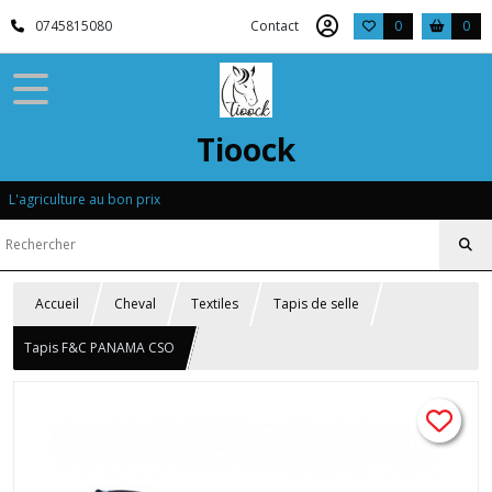
0745815080
Contact
0
0
Tioock
L'agriculture au bon prix
Accueil
Cheval
Textiles
Tapis de selle
Tapis F&C PANAMA CSO