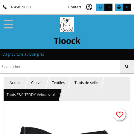
0745815080
Contact
0
0
Tioock
L'agriculture au bon prix
Accueil
Cheval
Textiles
Tapis de selle
Tapis F&C TEDDY Velours full