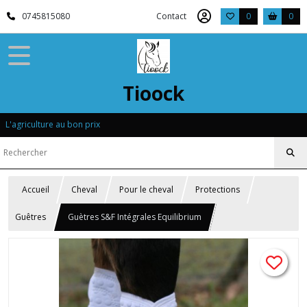
0745815080
Contact
0
0
Tioock
L'agriculture au bon prix
Accueil
Cheval
Pour le cheval
Protections
Guêtres
Guètres S&F Intégrales Equilibrium