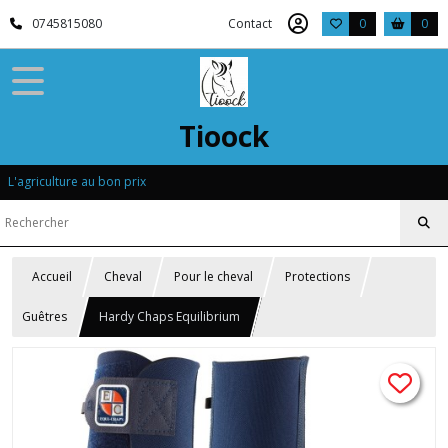
0745815080
Contact
0
0
Tioock
L'agriculture au bon prix
Accueil
Cheval
Pour le cheval
Protections
Guêtres
Hardy Chaps Equilibrium