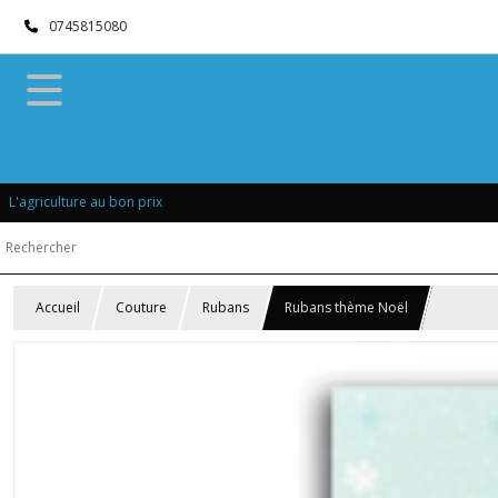
0745815080
L'agriculture au bon prix
Accueil
Couture
Rubans
Rubans thème Noël