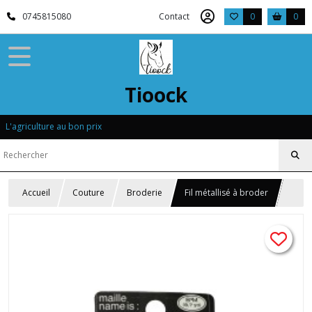
0745815080
Contact
0
0
Tioock
L'agriculture au bon prix
Accueil
Couture
Broderie
Fil métallisé à broder