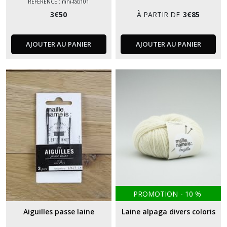
RÉFÉRENCE : mni-fab101
3
€
50
À PARTIR DE
3
€
85
AJOUTER AU PANIER
AJOUTER AU PANIER
PROMOTION
-
10
%
Aiguilles passe laine
Laine alpaga divers coloris