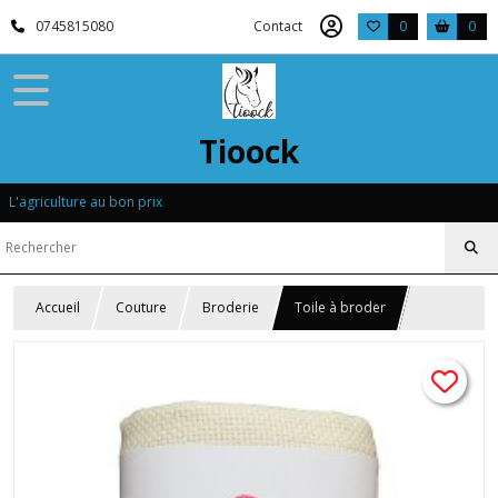
0745815080
Contact
0
0
Tioock
L'agriculture au bon prix
Accueil
Couture
Broderie
Toile à broder