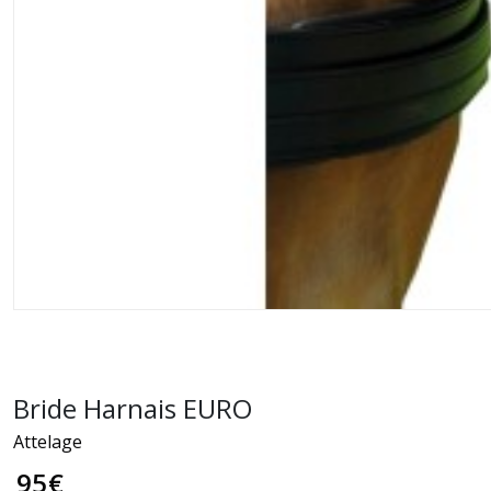
Bride Harnais EURO
Attelage
95
€