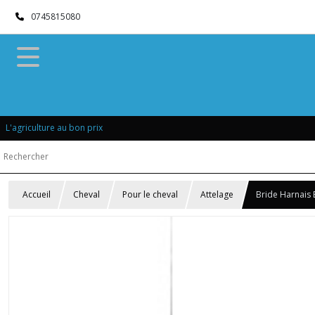
0745815080
L'agriculture au bon prix
Accueil
Cheval
Pour le cheval
Attelage
Bride Harnais