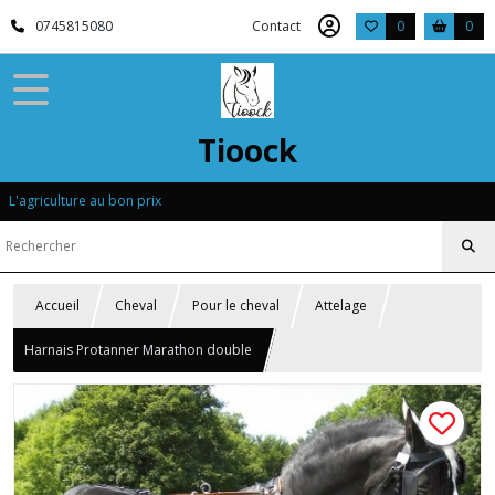
0745815080
Contact
0
0
Tioock
L'agriculture au bon prix
Accueil
Cheval
Pour le cheval
Attelage
Harnais Protanner Marathon double