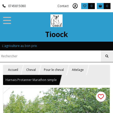
0745815080
Contact
0
0
Tioock
L'agriculture au bon prix
Accueil
Cheval
Pour le cheval
Attelage
Harnais Protanner Marathon simple