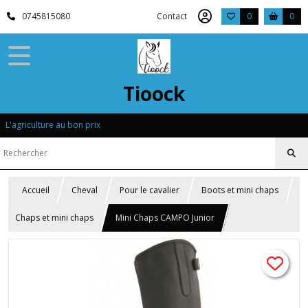
0745815080
Contact
0
0
Tioock
L'agriculture au bon prix
Accueil
Cheval
Pour le cavalier
Boots et mini chaps
Chaps et mini chaps
Mini Chaps CAMPO Junior