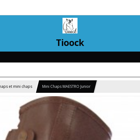
Tioock
haps et mini chaps
Mini Chaps MAESTRO Junior