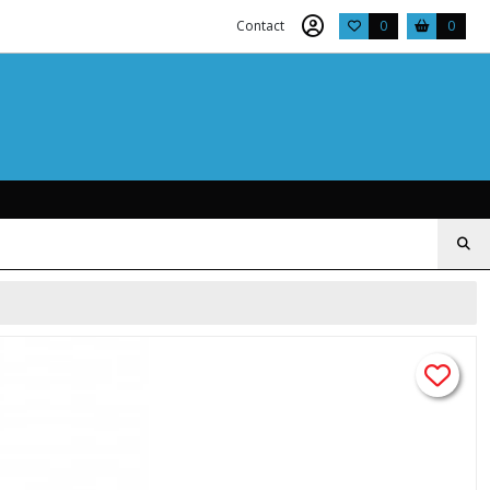
Contact
0
0