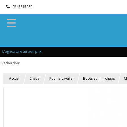
0745815080
L'agriculture au bon prix
Accueil
Cheval
Pour le cavalier
Boots et mini chaps
C