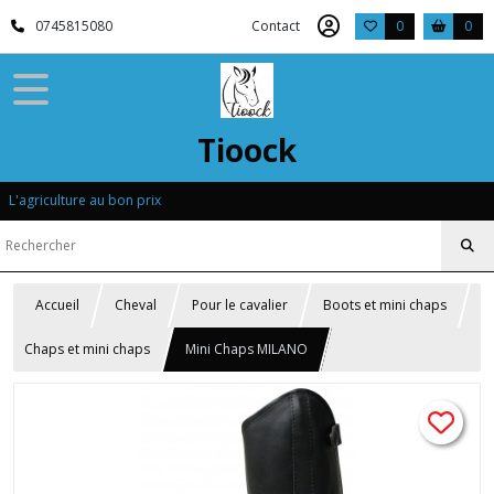
0745815080
Contact
0
0
Tioock
L'agriculture au bon prix
Accueil
Cheval
Pour le cavalier
Boots et mini chaps
Chaps et mini chaps
Mini Chaps MILANO