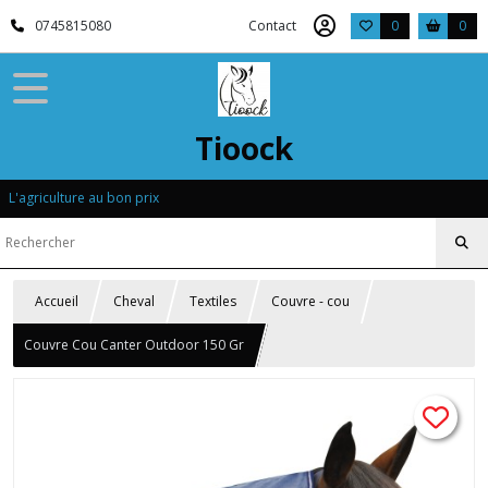
0745815080
Contact
0
0
Tioock
L'agriculture au bon prix
Accueil
Cheval
Textiles
Couvre - cou
Couvre Cou Canter Outdoor 150 Gr