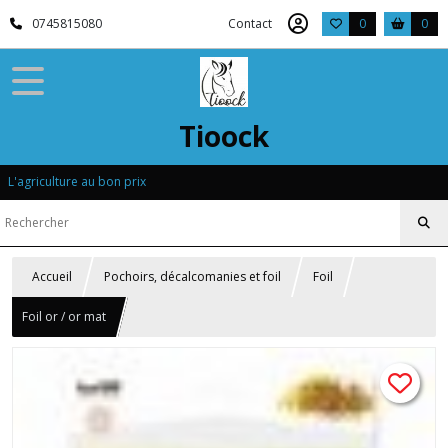
0745815080
Contact
0
0
Tioock
L'agriculture au bon prix
Accueil
Pochoirs, décalcomanies et foil
Foil
Foil or / or mat