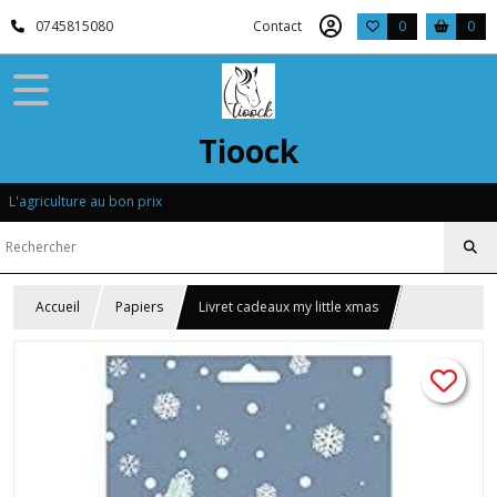
0745815080
Contact
0
0
Tioock
L'agriculture au bon prix
Accueil
Papiers
Livret cadeaux my little xmas