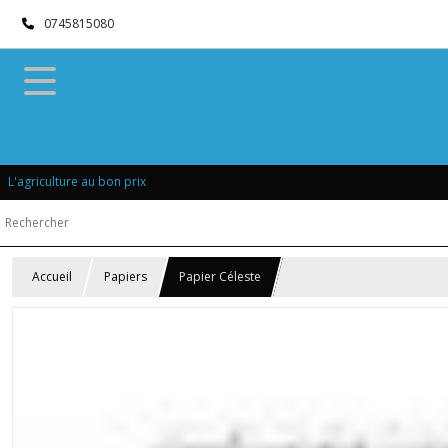
0745815080
L'agriculture au bon prix
Accueil
Papiers
Papier Céleste