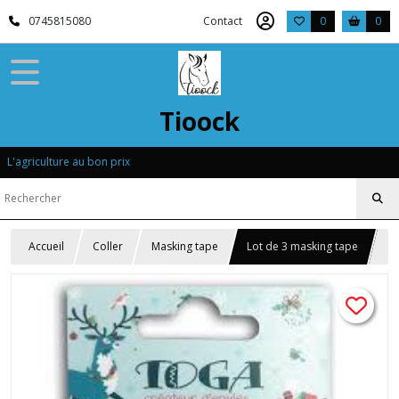
0745815080
Contact
0
0
Tioock
L'agriculture au bon prix
Accueil
Coller
Masking tape
Lot de 3 masking tape