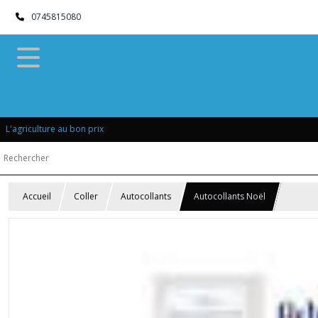
0745815080
L'agriculture au bon prix
Accueil
Coller
Autocollants
Autocollants Noël