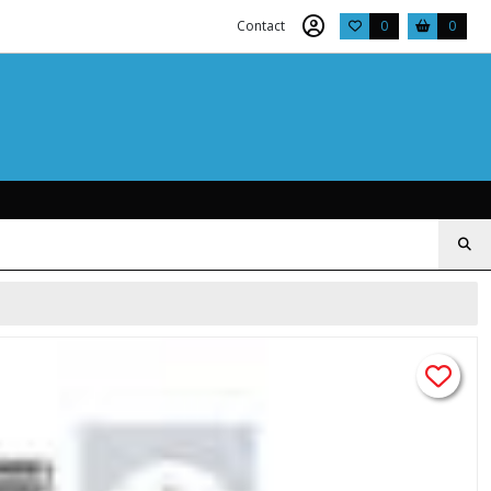
Contact
0
0