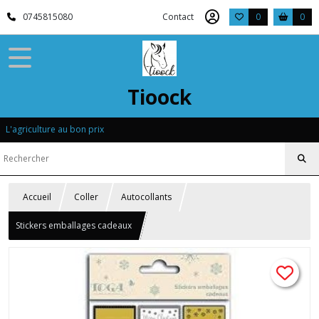
0745815080
Contact
0
0
Tioock
L'agriculture au bon prix
Accueil
Coller
Autocollants
Stickers emballages cadeaux