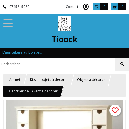
0745815080
Contact
0
0
Tioock
L'agriculture au bon prix
Accueil
Kits et objets à décorer
Objets à décorer
Calendrier de l'Avent à décorer