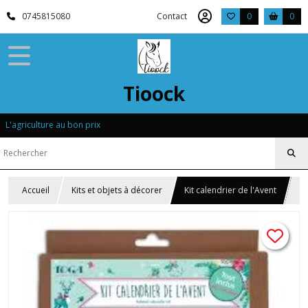
0745815080
Contact
0
0
Tioock
L'agriculture au bon prix
Accueil
Kits et objets à décorer
Kit calendrier de l'Avent