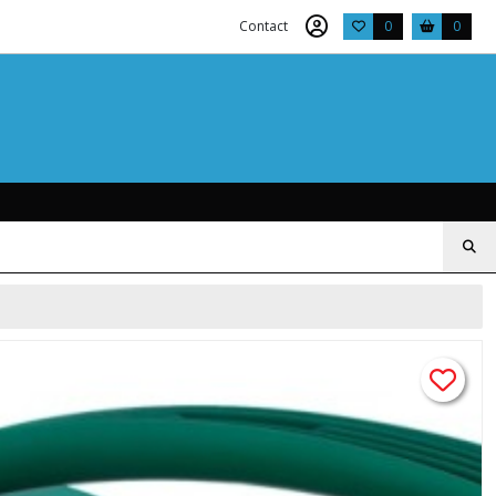
Contact
0
0