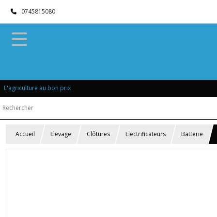
0745815080
L'agriculture au bon prix
Accueil
Elevage
Clôtures
Electrificateurs
Batterie