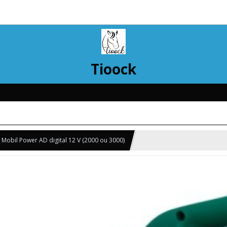
Tioock
Mobil Power AD digital 12 V (2000 ou 3000)