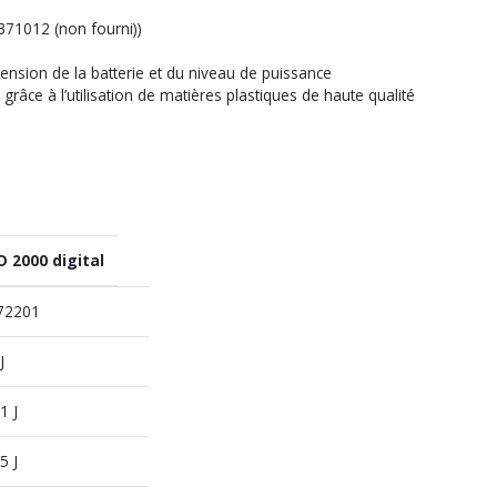
(371012 (non fourni))
tension de la batterie et du niveau de puissance
grâce à l’utilisation de matières plastiques de haute qualité
D 2000 digital
72201
J
1 J
5 J