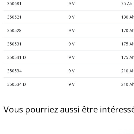
350681
9 V
75 Ah
350521
9 V
130 A
350528
9 V
170 A
350531
9 V
175 A
350531-D
9 V
175 A
350534
9 V
210 A
350534-D
9 V
210 A
Vous pourriez aussi être intéress