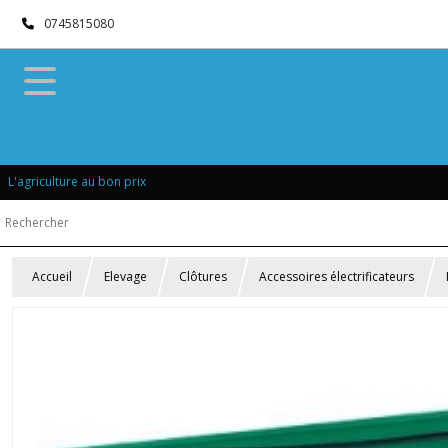
0745815080
L'agriculture au bon prix
Accueil
Elevage
Clôtures
Accessoires électrificateurs