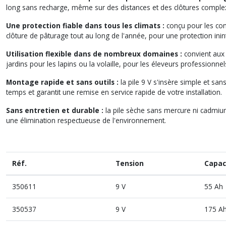
long sans recharge, même sur des distances et des clôtures comple
Une protection fiable dans tous les climats :
conçu pour les con
clôture de pâturage tout au long de l'année, pour une protection in
Utilisation flexible dans de nombreux domaines :
convient aux 
jardins pour les lapins ou la volaille, pour les éleveurs profession
Montage rapide et sans outils :
la pile 9 V s'insère simple et sa
temps et garantit une remise en service rapide de votre installation.
Sans entretien et durable :
la pile sèche sans mercure ni cadmium
une élimination respectueuse de l'environnement.
Réf.
Tension
Capac
350611
9 V
55 Ah
350537
9 V
175 A