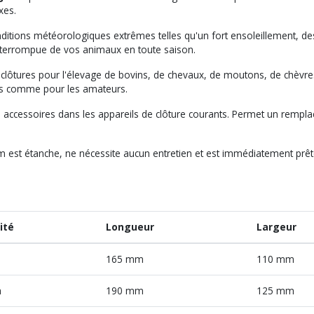
xes.
ditions météorologiques extrêmes telles qu'un fort ensoleillement, des
interrompue de vos animaux en toute saison.
clôtures pour l'élevage de bovins, de chevaux, de moutons, de chèvr
nels comme pour les amateurs.
ns accessoires dans les appareils de clôture courants. Permet un remplac
 est étanche, ne nécessite aucun entretien et est immédiatement prête 
ité
Longueur
Largeur
165 mm
110 mm
h
190 mm
125 mm