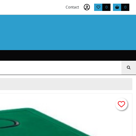
Contact
0
0