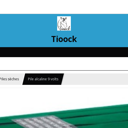
Tioock
Piles sèches
Pile alcaline 9 volts