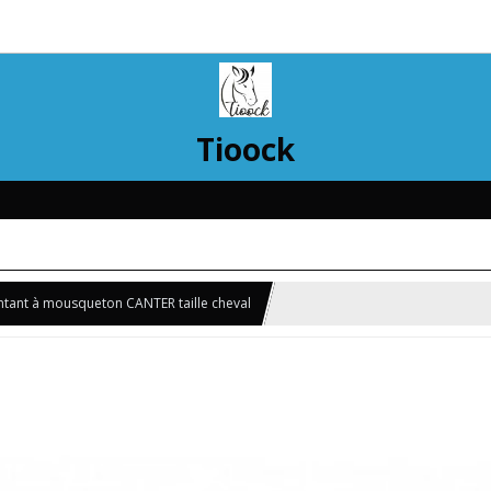
Tioock
tant à mousqueton CANTER taille cheval