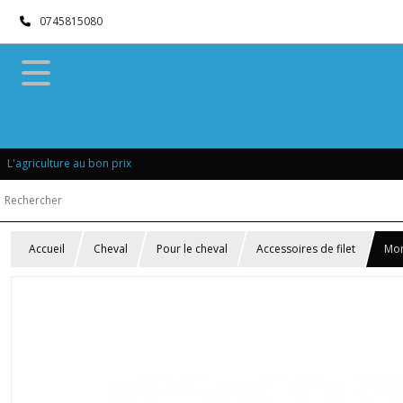
0745815080
L'agriculture au bon prix
Accueil
Cheval
Pour le cheval
Accessoires de filet
Mon