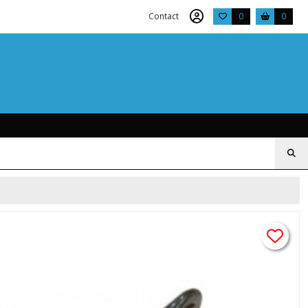
Contact
0
0