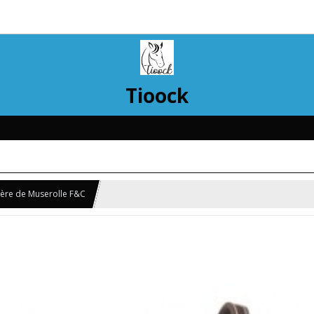
Tioock
ière de Muserolle F&C