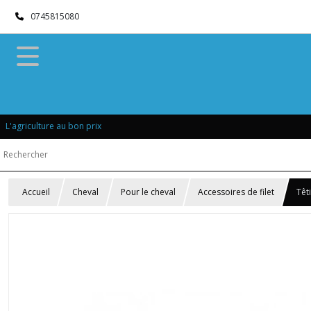
0745815080
L'agriculture au bon prix
Accueil
Cheval
Pour le cheval
Accessoires de filet
Têt