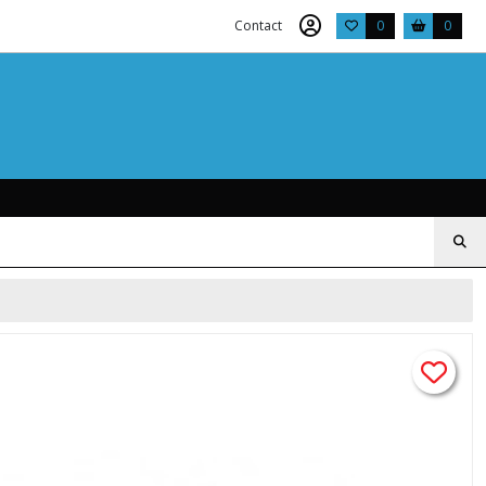
Contact
0
0