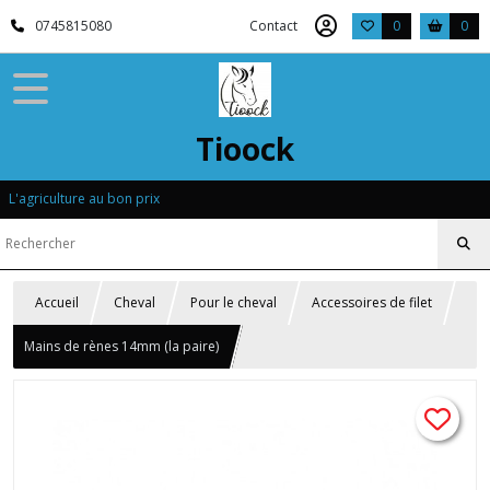
0745815080
Contact
0
0
Tioock
L'agriculture au bon prix
Accueil
Cheval
Pour le cheval
Accessoires de filet
Mains de rènes 14mm (la paire)