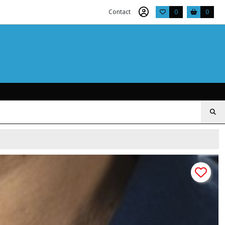
Contact
0
0