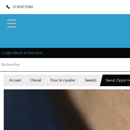
0745815080
L'agriculture au bon prix
Accueil
Cheval
Pour le cavalier
Sweats
Sweat Zippé