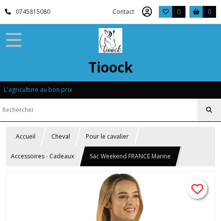
0745815080
Contact
0
0
Tioock
L'agriculture au bon prix
Accueil
Cheval
Pour le cavalier
Accessoires - Cadeaux
Sac Weekend FRANCE Marine