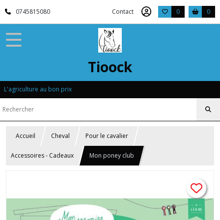
0745815080
Contact
0
0
Tioock
L'agriculture au bon prix
Accueil
Cheval
Pour le cavalier
Accessoires - Cadeaux
Mon poney club