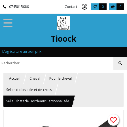
0745815080
Contact
0
0
Tioock
L'agriculture au bon prix
Accueil
Cheval
Pour le cheval
Selles d'obstacle et de cross
Selle Obstacle Bordeaux Personnalisée