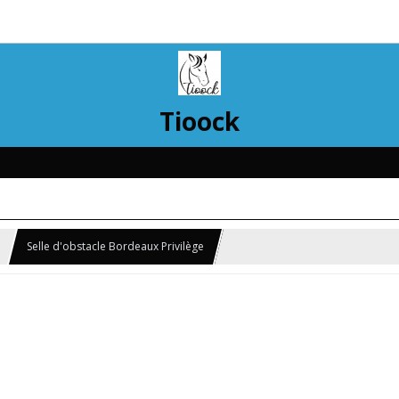
Tioock
Selle d'obstacle Bordeaux Privilège