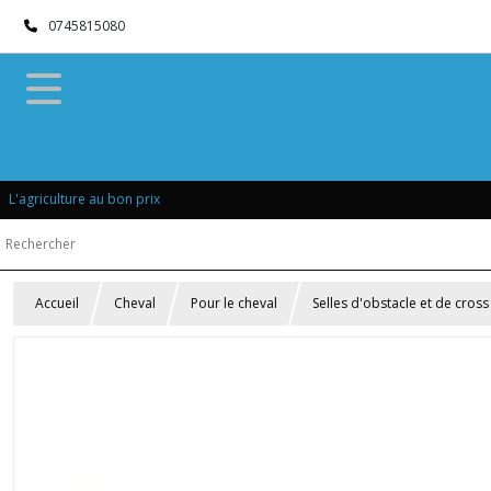
0745815080
L'agriculture au bon prix
Accueil
Cheval
Pour le cheval
Selles d'obstacle et de cross