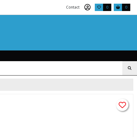
Contact
0
0